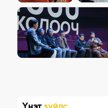
Үнэт
зүйлс