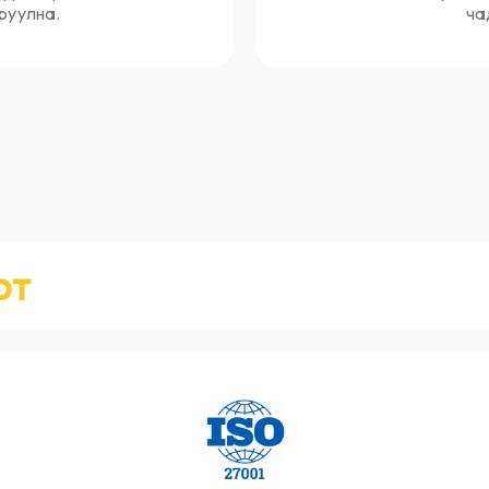
руулна.
ча
рт