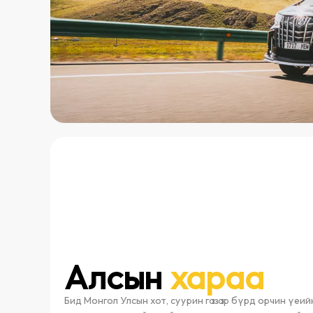
Алсын
хараа
Бид Монгол Улсын хот, суурин газар бүрд орчин үеий