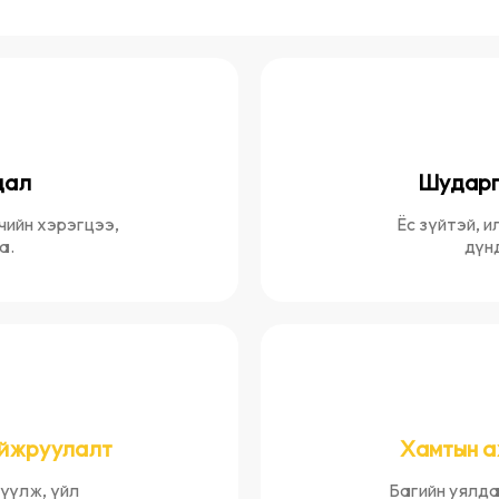
дал
Шударг
чийн хэрэгцээ,
Ёс зүйтэй, 
а.
дүн
йжруулалт
Хамтын 
үүлж, үйл
Багийн уялда