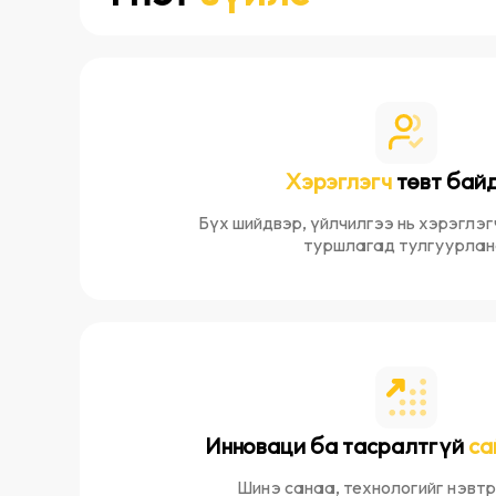
Хэрэглэгч
төвт бай
Бүх шийдвэр, үйлчилгээ нь хэрэглэг
туршлагад тулгуурлан
Инноваци ба тасралтгүй
са
Шинэ санаа, технологийг нэвтр