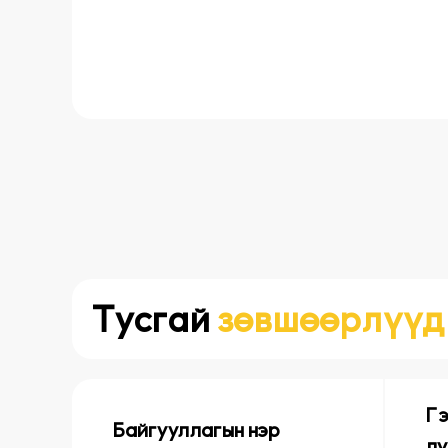
Тусгай
зөвшөөрлүүд
Гэ
Байгууллагын нэр
ду