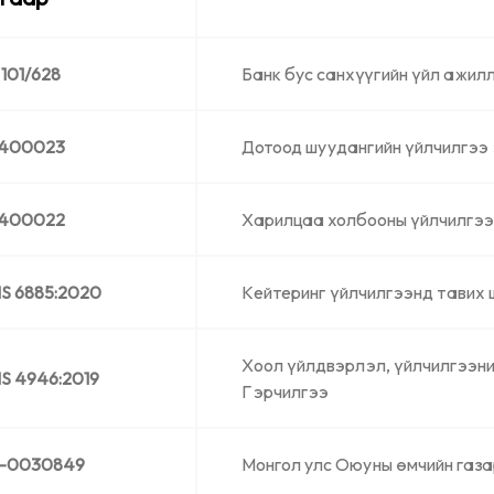
 101/628
Банк бус санхүүгийн үйл ажил
400023
Дотоод шуудангийн үйлчилгээ
400022
Харилцаа холбооны үйлчилгээ
S 6885:2020
Кейтеринг үйлчилгээнд тавих
Хоол үйлдвэрлэл, үйлчилгээн
S 4946:2019
Гэрчилгээ
-0030849
Монгол улс Оюуны өмчийн газа