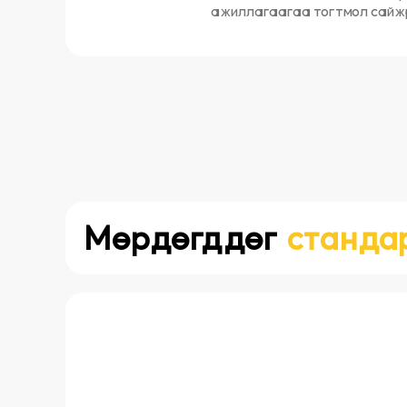
ажиллагаагаа тогтмол сайж
Мөрдөгддөг
станда