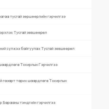
лагаа тусгай зөршөөрлийн гэрчилгээ
 эрхлэх Тусгай зөвшөөрөл
ний сүлжээ байгуулах Тусгай зөвшөөрөл
 шаардлага Тохирлын Гэрчилгээ
ий газарт тарих шаардлага Тохирлын
р Барааны тэмдгийн гэрчилгээ