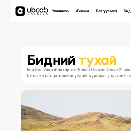
UBCab
UBCab
UBEats
UBEats
Үйлчилгээ
Үйлчилгээ
Жолооч
Жолооч
Байгууллага
Байгууллага
Бид
Бид
Такси үйлчилгээ
Такси үйлчилгээ
Хоол хүргэлтийн
Хоол хүргэлтийн
Бидний
тухай
Бид бол Улаанбаатар хот болон Монгол Улсын 21 аймг
бүтээмжтэй, цогц шийдлүүдийг хүргэдэг үндэсний т