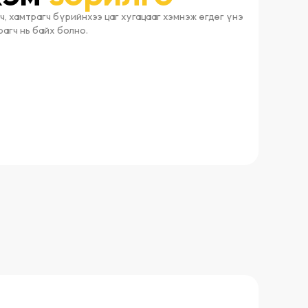
ч, хамтрагч бүрийнхээ цаг хугацааг хэмнэж өгдөг үнэ
рагч нь байх болно.