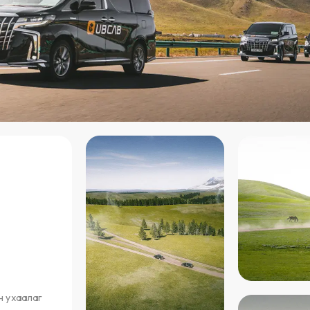
н ухаалаг