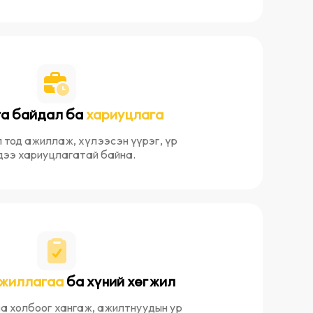
а байдал ба
хариуцлага
ил тод ажиллаж, хүлээсэн үүрэг, үр
дээ хариуцлагатай байна.
ажиллагаа
ба хүний хөгжил
а холбоог хангаж, ажилтнуудын ур