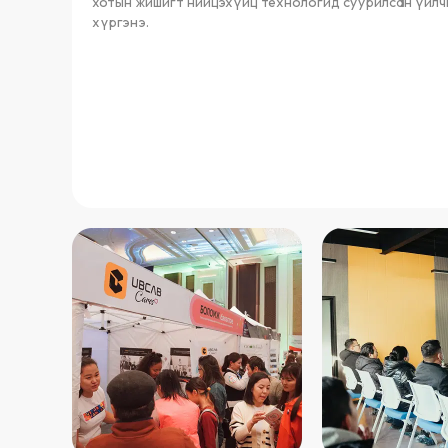
хотын жишигт нийцэхүйц технологид суурилсан үйлч
хүргэнэ.