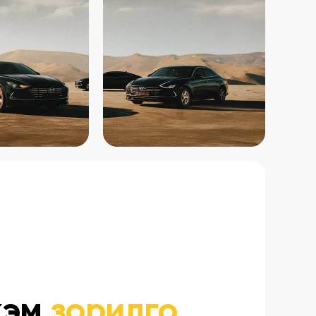
хэм
зорилго