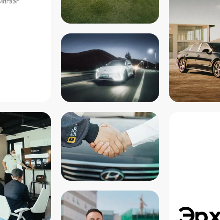
илгээг
Эр