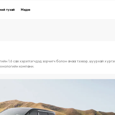
Express
Express
CabP
CabP
ний тухай
ний тухай
Мэдээ
Мэдээ
 үйлчилгээ
 үйлчилгээ
Хүргэлтийн үйлчилгээ
Хүргэлтийн үйлчилгээ
Онлайн
Онлайн
ийн 1.6 сая хэрэглэгчдэд зорчигч болон ачаа тээвэр, шуурхай хүрг
ехнологийн компани.