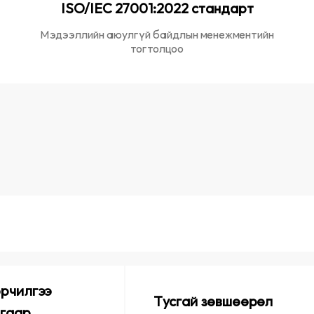
ISO/IEC 27001:2022 стандарт
Мэдээллийн аюулгүй байдлын менежментийн
тогтолцоо
рчилгээ
Тусгай зөвшөөрөл
гаар