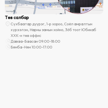
Төв салбар
Сүхбаатар дүүрэг, 1-р хороо, Соёл амралтын
хүрээлэн, Нарны замын хойно, 36б тоот Юбикаб
ХХК-н төв оффис
Даваа-Баасан 09:00-18:00
Бямба-Ням 10:00-17:00