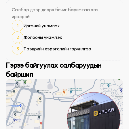
Салбар дээр доорх бичиг баримтаа авч
ирээрэй:
1
Иргэний үнэмлэх
2
Жолооны үнэмлэх
3
Тээврийн хэрэгслийн гэрчилгээ
Гэрээ байгуулах салбаруудын
байршил