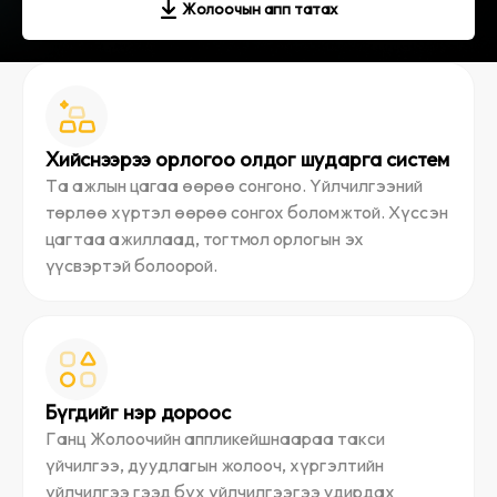
Жолоочын апп татах
Хийснээрээ орлогоо олдог шударга систем
Та ажлын цагаа өөрөө сонгоно. Үйлчилгээний
төрлөө хүртэл өөрөө сонгох боломжтой. Хүссэн
цагтаа ажиллаад, тогтмол орлогын эх
үүсвэртэй болоорой.
Бүгдийг нэр дороос
Ганц Жолоочийн аппликейшнаараа такcи
үйчилгээ, дуудлагын жолооч, хүргэлтийн
үйлчилгээ гээд бүх үйлчилгээгээ удирдах