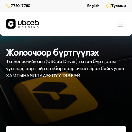
Хүргэлтийн үйлчилгээ
Хүргэлтийн үйлчилгээ
7780-7780
7780-7780
English
English
Тусламж
Тусламж
CabPay
CabPay
Онлайн төлбөр
Онлайн төлбөр
Rent
Rent
(Web only)
(Web only)
Унаа түрээс
Унаа түрээс
Жолоочоор бүртгүүлэх
Та жолоочийн апп (UBCab Driver) татан бүртгэлээ
үүсгээд, өөрт ойр салбар дээр очиж гэрээ байгуулан
ХАМТЫН АЯЛЛАА ЭХЛҮҮЛЭЭРЭЙ.