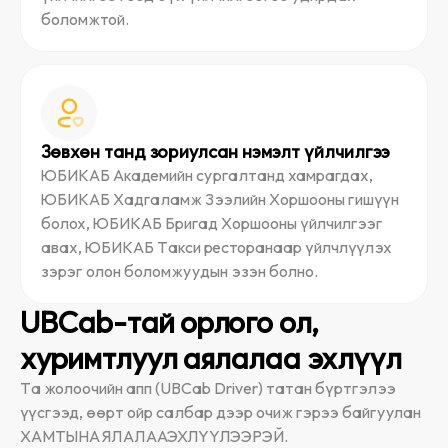
боломжтой.
Зөвхөн танд зориулсан нэмэлт үйлчилгээ
ЮБИКАБ Академийн сургалтанд хамрагдах,
ЮБИКАБ Хадгаламж Зээлийн Хоршооны гишүүн
болох, ЮБИКАБ Бригад Хоршооны үйлчилгээг
авах, ЮБИКАБ Такси ресторанаар үйлчлүүлэх
зэрэг олон боломжуудын эзэн болно.
UBCab-тай орлого ол,
хуримтлуул аялалаа эхлүүл
Та жолоочийн апп (UBCab Driver) татан бүртгэлээ
үүсгээд, өөрт ойр салбар дээр очиж гэрээ байгуулан
ХАМТЫН АЯЛАЛАА ЭХЛҮҮЛЭЭРЭЙ.